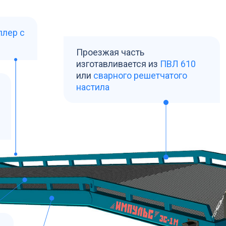
ллер с
Проезжая часть
изготавливается из
ПВЛ 610
или
сварного решетчатого
настила