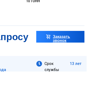
10 ТОНН
апросу
Заказать
звонок
Срок
13 лет
ода
службы