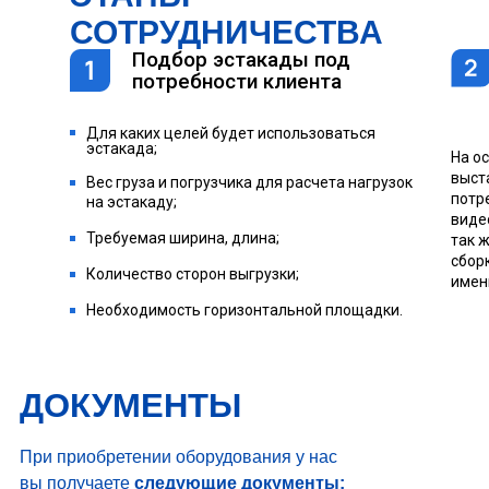
СОТРУДНИЧЕСТВА
Подбор эстакады под
потребности клиента
Для каких целей будет использоваться
эстакада;
На о
выст
Вес груза и погрузчика для расчета нагрузок
потр
на эстакаду;
виде
Требуемая ширина, длина;
так 
сбор
Количество сторон выгрузки;
имен
Необходимость горизонтальной площадки.
ДОКУМЕНТЫ
При приобретении оборудования у нас
вы получаете
следующие документы: