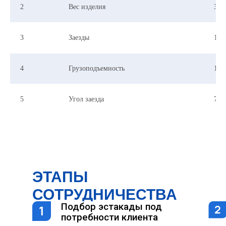
2
Вес изделия
310
3
Заезды
1 за
4
Грузоподъемность
100
5
Угол заезда
7-1
ЭТАПЫ
СОТРУДНИЧЕСТВА
Подбор эстакады под
потребности клиента