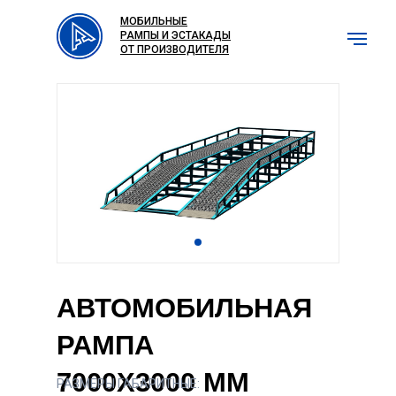
МОБИЛЬНЫЕ
РАМПЫ И ЭСТАКАДЫ
ОТ ПРОИЗВОДИТЕЛЯ
Эстака
АВТОМОБИЛЬНАЯ
РАМПА
Каталог продукции
7000X3000 ММ
РАЗМЕРЫ ГАБАРИТНЫЕ: