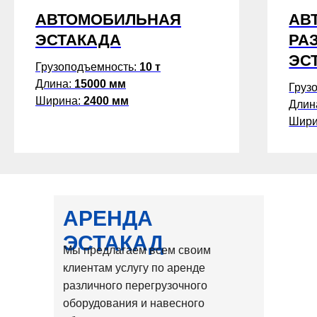
АВТОМОБИЛЬНАЯ
АВ
ЭСТАКАДА
РА
ЭС
Грузоподъемность:
10 т
Длина:
15000 мм
Груз
Ширина:
2400 мм
Длин
Шири
АРЕНДА
ЭСТАКАД
Мы предлагаем всем своим
клиентам услугу по аренде
различного перегрузочного
оборудования и навесного