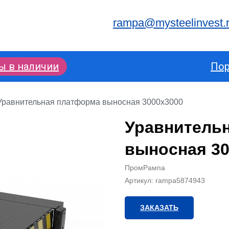
rampa@mysteelinvest.
ы в наличии
По
Уравнительная платформа выносная 3000x3000
Уравнитель
выносная 30
ПромРампа
Артикул:
rampa5874943
ЗАКАЗАТЬ