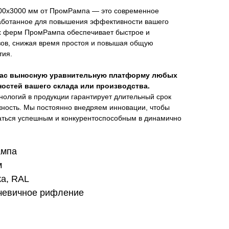
00х3000 мм от ПромРампа — это современное
аботанное для повышения эффективности вашего
х ферм ПромРампа обеспечивает быстрое и
ов, снижая время простоя и повышая общую
тия.
вас выносную уравнительную платформу любых
ностей вашего склада или производства.
ологий в продукции гарантирует длительный срок
жность. Мы постоянно внедряем инновации, чтобы
аться успешным и конкурентоспособным в динамично
ампа
м
ка, RAL
чевичное рифление